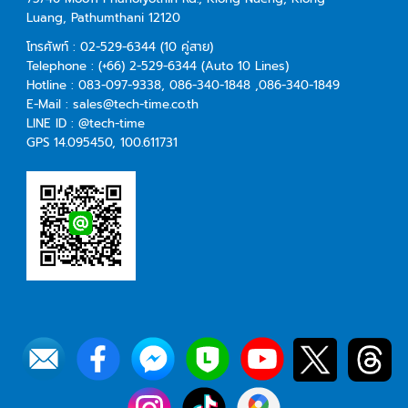
Luang,
Pathumthani 12120
โทรศัพท์ :
02-529-6344
(10 คู่สาย)
Telephone :
(+66) 2-529-6344
(Auto 10 Lines)
Hotline :
083-097-9338
, 086-340-1848 ,086-340-1849
E-Mail :
sales@tech-time.co.th
LINE ID :
@tech-time
GPS 14.095450, 100.611731