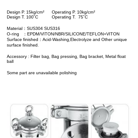
Design P. 15kg/cm² Operating P. 10kg/cm²
Design T. 100˚C Operating T. 75˚C
Material：SUS304 SUS316
O-ring ：EPDM/VITON/NBR/SILICONE/TEFLON+VITON
Surface finished：Acid-Washing,Electrolyze and Other unique
surface finished.
Accessory : Filter bag, Bag pressing, Bag bracket, Metal float
ball
Some part are unavailable polishing