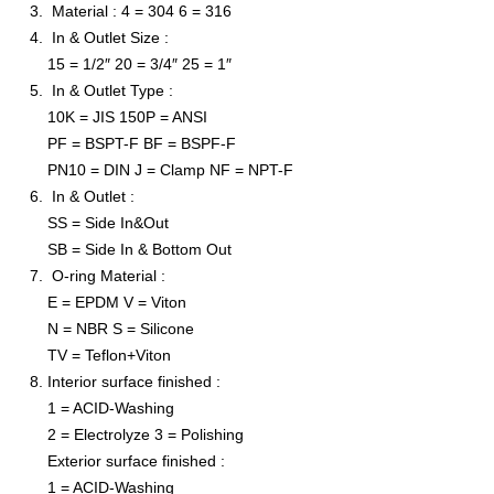
Material : 4 = 304 6 = 316
In & Outlet Size :
15 = 1/2″ 20 = 3/4″ 25 = 1″
In & Outlet Type :
10K = JIS 150P = ANSI
PF = BSPT-F BF = BSPF-F
PN10 = DIN J = Clamp NF = NPT-F
In & Outlet :
SS = Side In&Out
SB = Side In & Bottom Out
O-ring Material :
E = EPDM V = Viton
N = NBR S = Silicone
TV = Teflon+Viton
Interior surface finished :
1 = ACID-Washing
2 = Electrolyze 3 = Polishing
Exterior surface finished :
1 = ACID-Washing