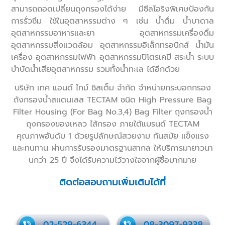
สามารถถอดเปลี่ยนถุงกรองได้ง่าย มีซีลโอริงพิเศษป้องกัน
การรั่วซึม ใช้ในอุตสาหรรมต่าง ๆ เช่น น้ำดื่ม น้ำบาดาล
อุตสาหกรรมอาหารและยา อุตสาหกรรมเครื่องดื่ม
อุตสาหกรรมสิ่งแวดล้อม อุตสาหกรรมอิเล็กทรอนิกส์ น้ำมัน
เครื่อง อุตสาหกรรมไฟฟ้า อุตสาหกรรมปิโตรเคมี สระน้ำ ระบบ
บำบัดน้ำเสียอุตสาหกรรม รวมทั้งน้ำทะเล ได้อีกด้วย
บริษัท เทค แอนด์ ไทม์ ซิสเต็ม จำกัด จำหน่ายกระบอกกรอง
ถังกรองน้ำสแตนเลส TECTAM ชนิด High Pressure Bag
Filter Housing (For Bag No.3,4)
Bag Filter
ถุงกรองน้ำ
ถุงกรองของเหลว ไส้กรอง ภายใต้แบรนด์ TECTAM
คุณภาพอันดับ 1 ด้วยรูปลักษณ์สวยงาม ทันสมัย แข็งแรง
และทนทาน ผ่านการรับรองมาตรฐานสากล ให้บริการมายาวนา
นกว่า 25 ปี จึงได้รับความไว้วางใจจากผู้ซื้อมากมาย
ติดต่อสอบถามเพิ่มเติมได้ที่