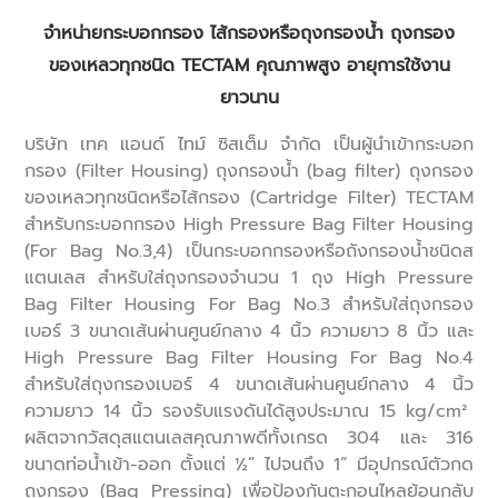
จำหน่ายกระบอกกรอง ไส้กรองหรือ
ถุงกรองน้ำ
ถุงกรอง
ของเหลวทุกชนิด
TECTAM คุณภาพสูง อายุการใช้งาน
ยาวนาน
บริษัท เทค แอนด์ ไทม์ ซิสเต็ม จำกัด เป็นผู้นำเข้ากระบอก
กรอง (
Filter Housing
)
ถุงกรองน้ำ
(
bag filter
) ถุงกรอง
ของเหลวทุกชนิดหรือไส้กรอง (Cartridge Filter) TECTAM
สำหรับกระบอกกรอง High Pressure Bag Filter Housing
(For Bag No.3,4) เป็นกระบอกกรองหรือถังกรองน้ำชนิดส
แตนเลส สำหรับใส่ถุงกรองจำนวน 1 ถุง High Pressure
Bag Filter Housing For Bag No.3 สำหรับใส่ถุงกรอง
เบอร์ 3 ขนาดเส้นผ่านศูนย์กลาง 4 นิ้ว ความยาว 8 นิ้ว และ
High Pressure Bag Filter Housing For Bag No.4
สำหรับใส่ถุงกรองเบอร์ 4 ขนาดเส้นผ่านศูนย์กลาง 4 นิ้ว
ความยาว 14 นิ้ว รองรับแรงดันได้สูงประมาณ 15 kg/cm²
ผลิตจากวัสดุสแตนเลสคุณภาพดีทั้งเกรด 304 และ 316
ขนาดท่อน้ำเข้า-ออก ตั้งแต่ ½” ไปจนถึง 1” มีอุปกรณ์ตัวกด
ถุงกรอง (Bag Pressing) เพื่อป้องกันตะกอนไหลย้อนกลับ