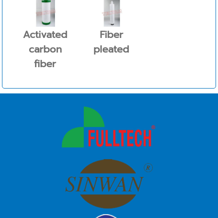
Activated
Fiber
carbon
pleated
fiber